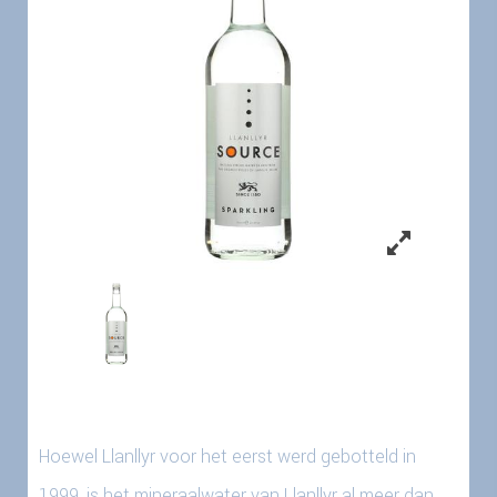
Hoewel Llanllyr voor het eerst werd gebotteld in
1999, is het mineraalwater van Llanllyr al meer dan