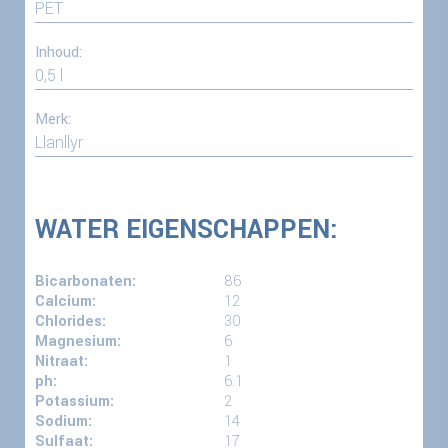
PET
Inhoud:
0,5 l
Merk:
Llanllyr
WATER EIGENSCHAPPEN:
Bicarbonaten:
86
Calcium:
12
Chlorides:
30
Magnesium:
6
Nitraat:
1
ph:
6.1
Potassium:
2
Sodium:
14
Sulfaat:
17