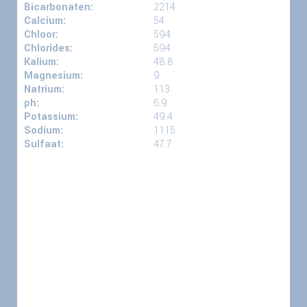
Bicarbonaten:
2214
Calcium:
54
Chloor:
594
Chlorides:
594
Kalium:
48.8
Magnesium:
9
Natrium:
113
ph:
6.9
Potassium:
49.4
Sodium:
1115
Sulfaat:
47.7