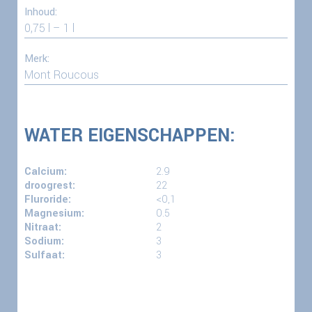
Inhoud:
0,75 l – 1 l
Merk:
Mont Roucous
WATER EIGENSCHAPPEN:
Calcium:
2.9
droogrest:
22
Fluroride:
<0,1
Magnesium:
0.5
Nitraat:
2
Sodium:
3
Sulfaat:
3