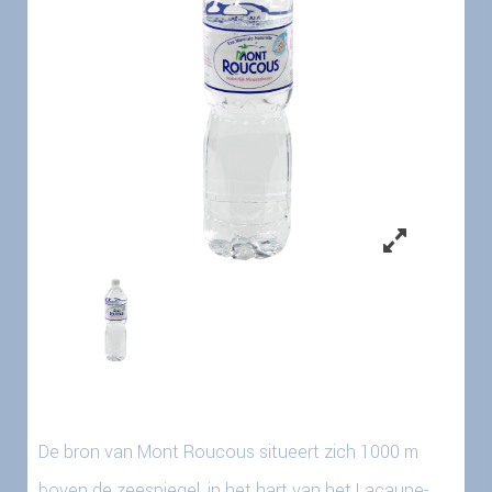
De bron van Mont Roucous situeert zich 1000 m
boven de zeespiegel, in het hart van het Lacaune-