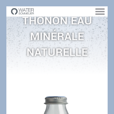
THONON EAU
MINÉRALE
NATURELLE