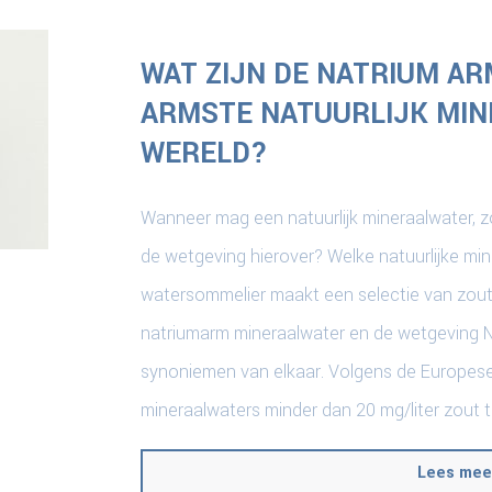
WAT ZIJN DE NATRIUM AR
ARMSTE NATUURLIJK MIN
WERELD?
Wanneer mag een natuurlijk mineraalwater,
de wetgeving hierover? Welke natuurlijke mi
watersommelier maakt een selectie van zou
natriumarm mineraalwater en de wetgeving Na
synoniemen van elkaar. Volgens de Europese
mineraalwaters minder dan 20 mg/liter zout t
Lees mee