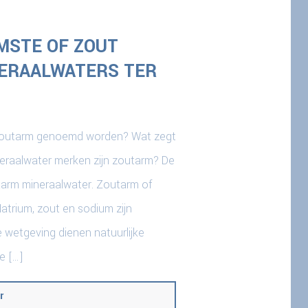
MSTE OF ZOUT
ERAALWATERS TER
 zoutarm genoemd worden? Wat zegt
neraalwater merken zijn zoutarm? De
tarm mineraalwater. Zoutarm of
trium, zout en sodium zijn
 wetgeving dienen natuurlijke
e […]
r